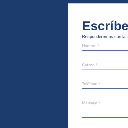
Escríb
Responderemos con la m
Nombre *
Correo *
Teléfono *
Mensaje *