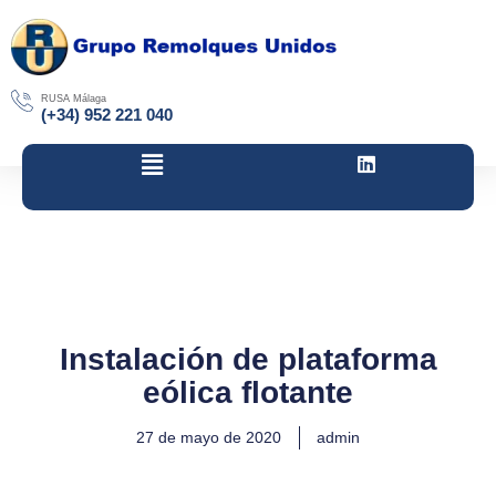
Ir
al
contenido
RUSA Málaga
(+34) 952 221 040
L
i
n
k
e
d
i
n
Instalación de plataforma
eólica flotante
27 de mayo de 2020
admin