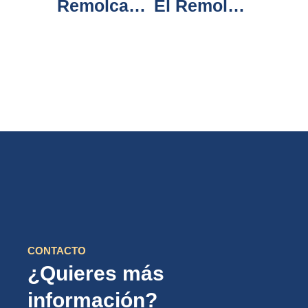
Remolcador TRHEINTA remolca al GALERNA LAU , SATO LEVANTE Y VOGUE JULIE
El Remolcador TRHEINTAYUNO acude al volcán de La Palma
CONTACTO
¿Quieres más
información?